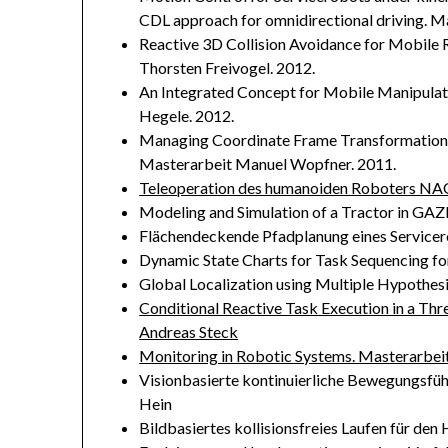
CDL approach for omnidirectional driving. M
Reactive 3D Collision Avoidance for Mobile
Thorsten Freivogel. 2012.
An Integrated Concept for Mobile Manipulat
Hegele. 2012.
Managing Coordinate Frame Transformations
Masterarbeit Manuel Wopfner. 2011.
Teleoperation des humanoiden Roboters NAO
Modeling and Simulation of a Tractor in G
Flächendeckende Pfadplanung eines Servicer
Dynamic State Charts for Task Sequencing fo
Global Localization using Multiple Hypothes
Conditional Reactive Task Execution in a Thr
Andreas Steck
Monitoring in Robotic Systems. Masterarbeit
Visionbasierte kontinuierliche Bewegungsf
Hein
Bildbasiertes kollisionsfreies Laufen für d