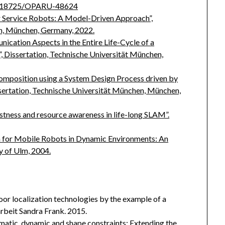
10.18725/OPARU-48624
 Service Robots: A Model-Driven Approach”,
en, München, Germany, 2022.
cation Aspects in the Entire Life-Cycle of a
Dissertation, Technische Universität München,
omposition using a System Design Process driven by
issertation, Technische Universität München, München,
stness and resource awareness in life-long SLAM”.
on for Mobile Robots in Dynamic Environments: An
y of Ulm, 2004.
s
or localization technologies by the example of a
rbeit Sandra Frank. 2015.
matic, dynamic and shape constraints: Extending the