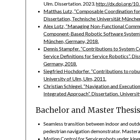
Ulm. Dissertation. 2023.
http://dx.doi.org/
Matthas Lutz, “Composable Coordination for
Dissertation, Technische Universität Münch
Alex Lotz, “Managing Non-Functional Communi
Component-Based Robotic Software System”, 
München, Germany, 2018.
Dennis Stampfer. “Contributions to System C
Service Definitions for Service Robotics”. D
Germany, 2018.
Siegfried Hochdorfer. “Contributions to robu
University of Ulm, Ulm, 2011.
Christian Schlegel. “Navigation and Executi
Integrated Approach”. Dissertation. Universit
Bachelor and Master Thesi
Seamless transition between indoor and outdo
pedestrian navigation demonstrator. Mastera
Motion Control for Servicerobots under kine